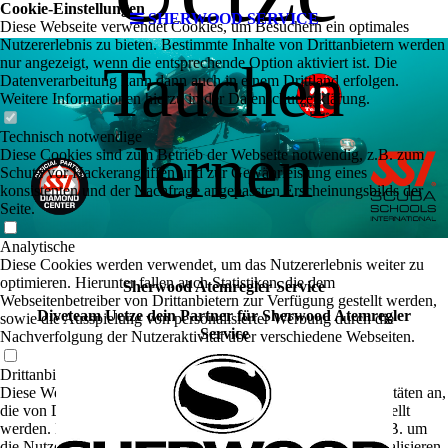
Cookie-Einstellungen
SHERWOOD SERVICE
Diese Webseite verwendet Cookies, um Besuchern ein optimales
Nutzererlebnis zu bieten. Bestimmte Inhalte von Drittanbietern werden
Tauchen
nur angezeigt, wenn die entsprechende Option aktiviert ist. Die
Datenverarbeitung kann dann auch in einem Drittland erfolgen.
Weitere Informationen hierzu in der Datenschutzerklärung.
Technisch notwendige
lernen
Diese Cookies sind zum Betrieb der Webseite notwendig, z.B. zum
Schutz vor Hackerangriffen und zur Gewährleistung eines
konsistenten und der Nachfrage angepassten Erscheinungsbilds der
Seite.
Analytische
Diese Cookies werden verwendet, um das Nutzererlebnis weiter zu
optimieren. Hierunter fallen auch Statistiken, die dem
Sherwood Atemregler Service
Webseitenbetreiber von Drittanbietern zur Verfügung gestellt werden,
Diveteam Uetze dein Partner für Sherwood Atemregler
sowie die Ausspielung von personalisierter Werbung durch die
Service
Nachverfolgung der Nutzeraktivität über verschiedene Webseiten.
Drittanbieter-Inhalte
Diese Webseite bietet möglicherweise Inhalte oder Funktionalitäten an,
die von Drittanbietern eigenverantwortlich zur Verfügung gestellt
werden. Diese Drittanbieter können eigene Cookies setzen, z.B. um
die Nutzeraktivität zu verfolgen oder ihre Angebote zu personalisieren