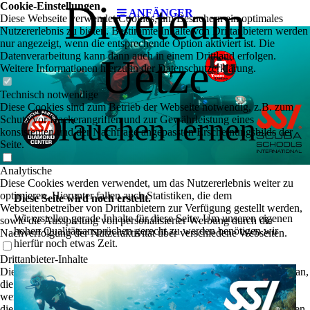
Diveteam
Cookie-Einstellungen
ANFÄNGER
Diese Webseite verwendet Cookies, um Besuchern ein optimales
Nutzererlebnis zu bieten. Bestimmte Inhalte von Drittanbietern werden
nur angezeigt, wenn die entsprechende Option aktiviert ist. Die
Datenverarbeitung kann dann auch in einem Drittland erfolgen.
Uetze
Weitere Informationen hierzu in der Datenschutzerklärung.
Technisch notwendige
Diese Cookies sind zum Betrieb der Webseite notwendig, z.B. zum
Tauchen lernen
Schutz vor Hackerangriffen und zur Gewährleistung eines
konsistenten und der Nachfrage angepassten Erscheinungsbilds der
Seite.
Analytische
Diese Cookies werden verwendet, um das Nutzererlebnis weiter zu
optimieren. Hierunter fallen auch Statistiken, die dem
Diese Seite wird noch erstellt.
Webseitenbetreiber von Drittanbietern zur Verfügung gestellt werden,
Wir erstellen gerade Inhalte für diese Seite. Um unseren eigenen
sowie die Ausspielung von personalisierter Werbung durch die
hohen Qualitätsansprüchen gerecht zu werden benötigen wir
Nachverfolgung der Nutzeraktivität über verschiedene Webseiten.
hierfür noch etwas Zeit.
Drittanbieter-Inhalte
Diese Webseite bietet möglicherweise Inhalte oder Funktionalitäten an,
die von Drittanbietern eigenverantwortlich zur Verfügung gestellt
werden. Diese Drittanbieter können eigene Cookies setzen, z.B. um
die Nutzeraktivität zu verfolgen oder ihre Angebote zu personalisieren