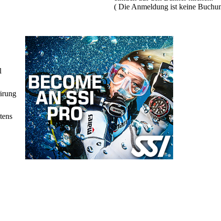
( Die Anmeldung ist keine Buchu
l
lärung
tens