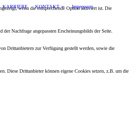
KARRIERE
KONTAKT
Impressum
ezeigt, wenn die entsprechende Option aktiviert ist. Die
d der Nachfrage angepassten Erscheinungsbilds der Seite.
on Drittanbietern zur Verfügung gestellt werden, sowie die
den. Diese Drittanbieter können eigene Cookies setzen, z.B. um die