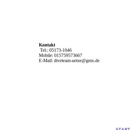
Kontakt
Tel.: 05173-1046
Mobile: 015759573667
E-Mail: diveteam-uetze@gmx.de
START