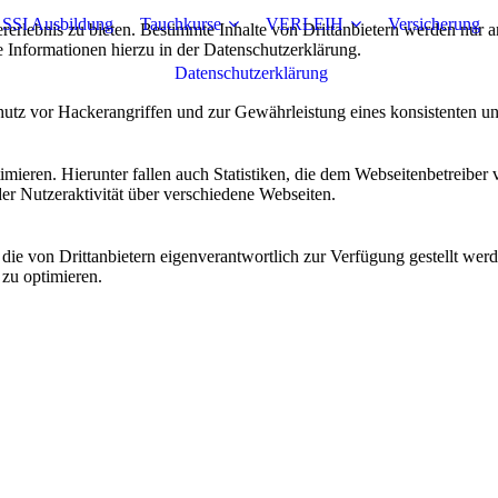
 SSI Ausbildung
Tauchkurse
VERLEIH
Versicherung
lebnis zu bieten. Bestimmte Inhalte von Drittanbietern werden nur ang
e Informationen hierzu in der Datenschutzerklärung.
Datenschutzerklärung
utz vor Hackerangriffen und zur Gewährleistung eines konsistenten un
ieren. Hierunter fallen auch Statistiken, die dem Webseitenbetreiber v
r Nutzeraktivität über verschiedene Webseiten.
 die von Drittanbietern eigenverantwortlich zur Verfügung gestellt wer
 zu optimieren.