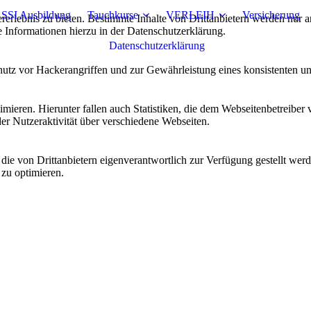
 SSI Ausbildung
Tauchkurse
VERLEIH
Versicherung
lebnis zu bieten. Bestimmte Inhalte von Drittanbietern werden nur ang
e Informationen hierzu in der Datenschutzerklärung.
Datenschutzerklärung
utz vor Hackerangriffen und zur Gewährleistung eines konsistenten un
ieren. Hierunter fallen auch Statistiken, die dem Webseitenbetreiber v
r Nutzeraktivität über verschiedene Webseiten.
 die von Drittanbietern eigenverantwortlich zur Verfügung gestellt wer
 zu optimieren.