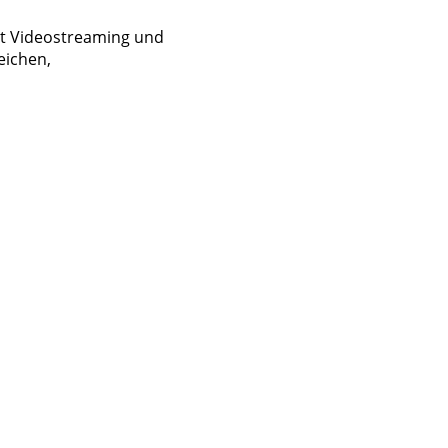
l mit Videostreaming und
eichen,