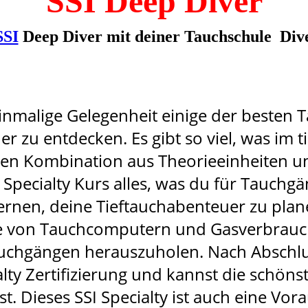
SSI Deep Diver
SSI
Deep Diver mit deiner Tauchschule Div
einmalige Gelegenheit einige der besten 
 zu entdecken. Es gibt so viel, was im t
nen Kombination aus Theorieeinheiten 
g Specialty Kurs alles, was du für Tauch
lernen, deine Tieftauchabenteuer zu plan
fe von Tauchcomputern und Gasverbrau
chgängen herauszuholen. Nach Abschlus
lty Zertifizierung und kannst die schöns
. Dieses SSI Specialty ist auch eine Vor