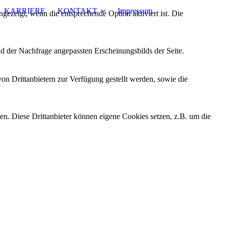
KARRIERE
KONTAKT
Impressum
ezeigt, wenn die entsprechende Option aktiviert ist. Die
d der Nachfrage angepassten Erscheinungsbilds der Seite.
on Drittanbietern zur Verfügung gestellt werden, sowie die
den. Diese Drittanbieter können eigene Cookies setzen, z.B. um die