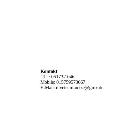
Kontakt
Tel.: 05173-1046
Mobile: 015759573667
E-Mail: diveteam-uetze@gmx.de