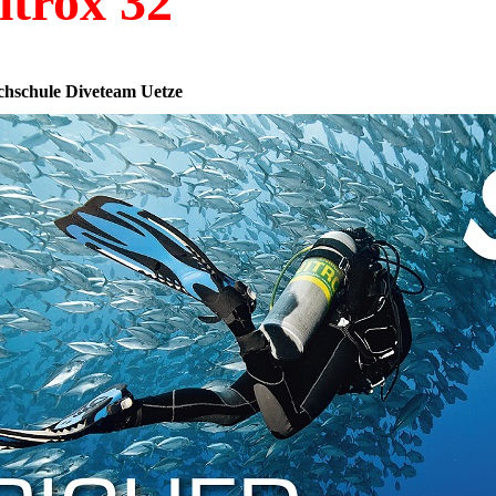
itrox 32
chschule Diveteam Uetze