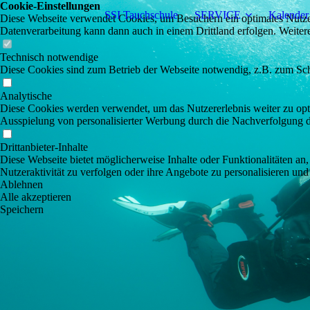
Cookie-Einstellungen
SSI Tauchschule
SERVICE
Kalender
Diese Webseite verwendet Cookies, um Besuchern ein optimales Nutzerer
Datenverarbeitung kann dann auch in einem Drittland erfolgen. Weiter
Technisch notwendige
Diese Cookies sind zum Betrieb der Webseite notwendig, z.B. zum Sch
Analytische
Diese Cookies werden verwendet, um das Nutzererlebnis weiter zu optim
Ausspielung von personalisierter Werbung durch die Nachverfolgung de
Drittanbieter-Inhalte
Diese Webseite bietet möglicherweise Inhalte oder Funktionalitäten an,
Nutzeraktivität zu verfolgen oder ihre Angebote zu personalisieren und
Ablehnen
Alle akzeptieren
Speichern