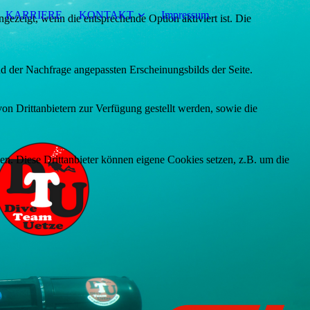
KARRIERE
KONTAKT
Impressum
ezeigt, wenn die entsprechende Option aktiviert ist. Die
d der Nachfrage angepassten Erscheinungsbilds der Seite.
on Drittanbietern zur Verfügung gestellt werden, sowie die
den. Diese Drittanbieter können eigene Cookies setzen, z.B. um die