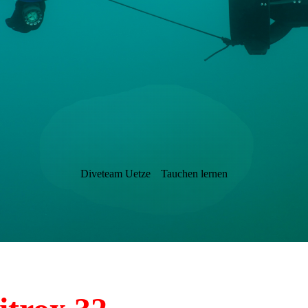
Diveteam Uetze
Tauchen lernen