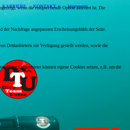
KARRIERE
KONTAKT
Impressum
ezeigt, wenn die entsprechende Option aktiviert ist. Die
d der Nachfrage angepassten Erscheinungsbilds der Seite.
on Drittanbietern zur Verfügung gestellt werden, sowie die
den. Diese Drittanbieter können eigene Cookies setzen, z.B. um die