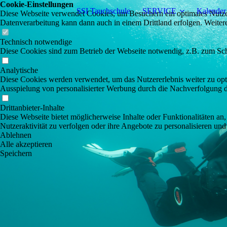
Cookie-Einstellungen
SSI Tauchschule
SERVICE
Kalender
Diese Webseite verwendet Cookies, um Besuchern ein optimales Nutzerer
Datenverarbeitung kann dann auch in einem Drittland erfolgen. Weiter
Technisch notwendige
Diese Cookies sind zum Betrieb der Webseite notwendig, z.B. zum Sch
Analytische
Diese Cookies werden verwendet, um das Nutzererlebnis weiter zu optim
Ausspielung von personalisierter Werbung durch die Nachverfolgung de
Drittanbieter-Inhalte
Diese Webseite bietet möglicherweise Inhalte oder Funktionalitäten an,
Nutzeraktivität zu verfolgen oder ihre Angebote zu personalisieren und
Ablehnen
Alle akzeptieren
Speichern