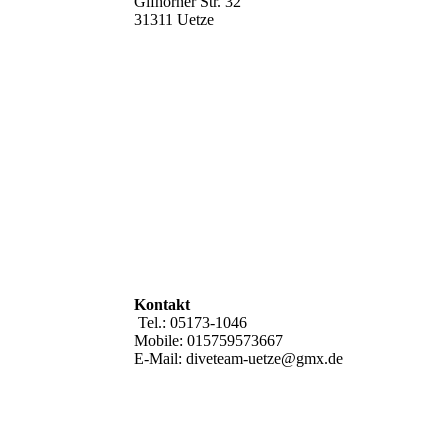
Gifhorner Str. 32
31311 Uetze
Kontakt
Tel.: 05173-1046
Mobile: 015759573667
E-Mail: diveteam-uetze@gmx.de