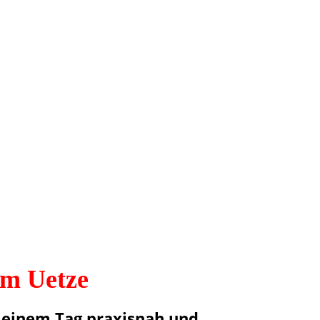
am Uetze
 einem Tag praxisnah und