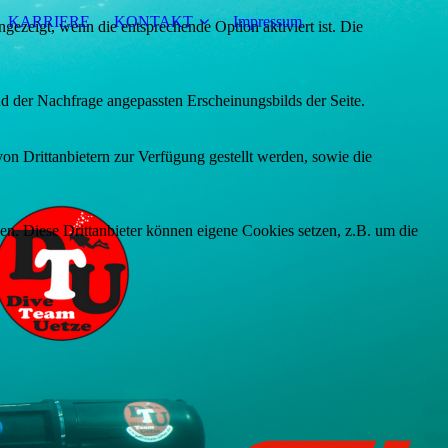
KARRIERE
KONTAKT
Impressum
ezeigt, wenn die entsprechende Option aktiviert ist. Die
d der Nachfrage angepassten Erscheinungsbilds der Seite.
on Drittanbietern zur Verfügung gestellt werden, sowie die
den. Diese Drittanbieter können eigene Cookies setzen, z.B. um die