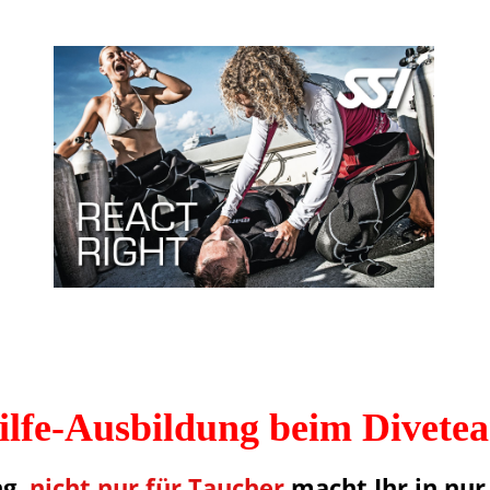
ilfe-Ausbildung beim Divete
ng,
nicht nur für Taucher
macht Ihr in nur