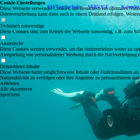
Cookie-Einstellungen
SSI Tauchschule
SERVICE
Kalender
Diese Webseite verwendet Cookies, um Besuchern ein optimales Nutzerer
Datenverarbeitung kann dann auch in einem Drittland erfolgen. Weiter
Technisch notwendige
Diese Cookies sind zum Betrieb der Webseite notwendig, z.B. zum Sch
Analytische
Diese Cookies werden verwendet, um das Nutzererlebnis weiter zu optim
Ausspielung von personalisierter Werbung durch die Nachverfolgung de
Drittanbieter-Inhalte
Diese Webseite bietet möglicherweise Inhalte oder Funktionalitäten an,
Nutzeraktivität zu verfolgen oder ihre Angebote zu personalisieren und
Ablehnen
Alle akzeptieren
Speichern